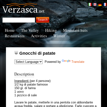
Home
The Valley
Hiking
Mountain huts
Restaurants
Activities
Winter
Gnocchi di patate
Powered by
Translate
Description
Ingredienti
(per 4 persone):
1/2 kg di patate farinose
150 gr. di farina
1 uovo
1 pizzico di sale
Lavare le patate, metterle in una pentola con abbondante
acqua fredda, salare e portare a ebolizione. Farle cuocere a