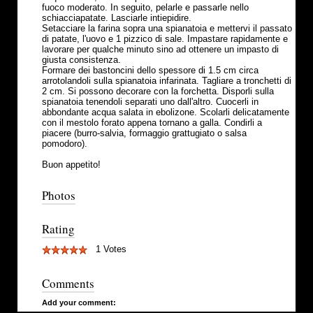
fuoco moderato. In seguito, pelarle e passarle nello
schiacciapatate. Lasciarle intiepidire.
Setacciare la farina sopra una spianatoia e mettervi il passato
di patate, l'uovo e 1 pizzico di sale. Impastare rapidamente e
lavorare per qualche minuto sino ad ottenere un impasto di
giusta consistenza.
Formare dei bastoncini dello spessore di 1.5 cm circa
arrotolandoli sulla spianatoia infarinata. Tagliare a tronchetti di
2 cm. Si possono decorare con la forchetta. Disporli sulla
spianatoia tenendoli separati uno dall'altro. Cuocerli in
abbondante acqua salata in ebolizone. Scolarli delicatamente
con il mestolo forato appena tornano a galla. Condirli a
piacere (burro-salvia, formaggio grattugiato o salsa
pomodoro).
Buon appetito!
Photos
Rating
1 Votes
Comments
Add your comment: