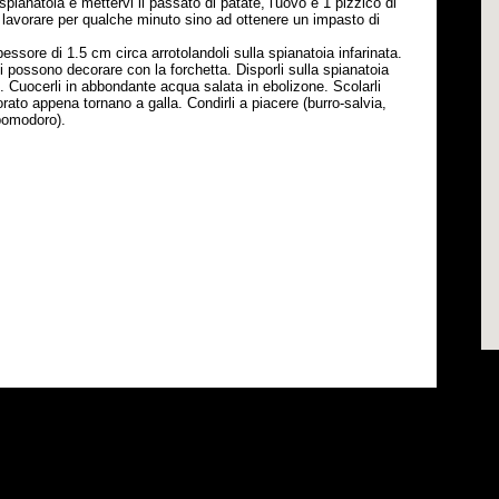
pianatoia e mettervi il passato di patate, l'uovo e 1 pizzico di
lavorare per qualche minuto sino ad ottenere un impasto di
essore di 1.5 cm circa arrotolandoli sulla spianatoia infarinata.
Si possono decorare con la forchetta. Disporli sulla spianatoia
ro. Cuocerli in abbondante acqua salata in ebolizone. Scolarli
rato appena tornano a galla. Condirli a piacere (burro-salvia,
pomodoro).