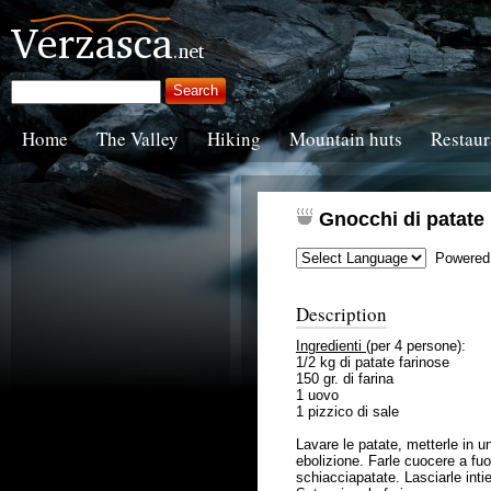
Home
The Valley
Hiking
Mountain huts
Restaur
Gnocchi di patate
Powered
Description
Ingredienti
(per 4 persone):
1/2 kg di patate farinose
150 gr. di farina
1 uovo
1 pizzico di sale
Lavare le patate, metterle in 
ebolizione. Farle cuocere a fuo
schiacciapatate. Lasciarle intie