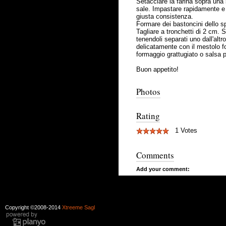
Setacciare la farina sopra una s
sale. Impastare rapidamente e 
giusta consistenza.
Formare dei bastoncini dello sp
Tagliare a tronchetti di 2 cm. 
tenendoli separati uno dall'alt
delicatamente con il mestolo fo
formaggio grattugiato o salsa 
Buon appetito!
Photos
Rating
1 Votes
Comments
Add your comment:
Copyright ©2008-2014
Xtreeme Sagl