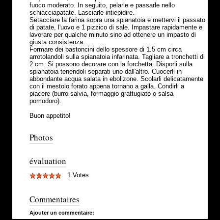
fuoco moderato. In seguito, pelarle e passarle nello
schiacciapatate. Lasciarle intiepidire.
Setacciare la farina sopra una spianatoia e mettervi il passato
di patate, l'uovo e 1 pizzico di sale. Impastare rapidamente e
lavorare per qualche minuto sino ad ottenere un impasto di
giusta consistenza.
Formare dei bastoncini dello spessore di 1.5 cm circa
arrotolandoli sulla spianatoia infarinata. Tagliare a tronchetti di
2 cm. Si possono decorare con la forchetta. Disporli sulla
spianatoia tenendoli separati uno dall'altro. Cuocerli in
abbondante acqua salata in ebolizone. Scolarli delicatamente
con il mestolo forato appena tornano a galla. Condirli a
piacere (burro-salvia, formaggio grattugiato o salsa
pomodoro).
Buon appetito!
Photos
évaluation
1 Votes
Commentaires
Ajouter un commentaire: