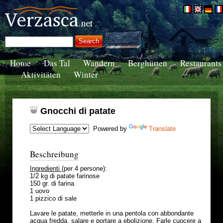
Home
Das Tal
Wandern
Berghütten
Restaurants
Aktivitäten
Winter
Gnocchi di patate
Powered by
Translate
Beschreibung
Ingredienti
(per 4 persone):
1/2 kg di patate farinose
150 gr. di farina
1 uovo
1 pizzico di sale
Lavare le patate, metterle in una pentola con abbondante
acqua fredda, salare e portare a ebolizione. Farle cuocere a