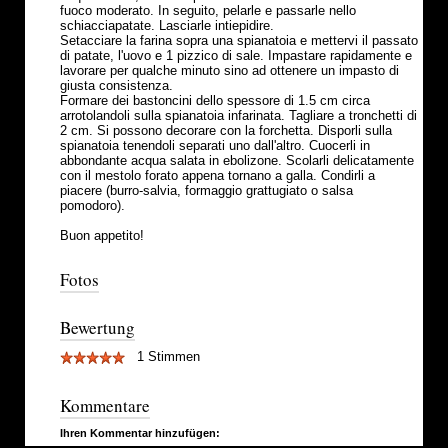
fuoco moderato. In seguito, pelarle e passarle nello
schiacciapatate. Lasciarle intiepidire.
Setacciare la farina sopra una spianatoia e mettervi il passato
di patate, l'uovo e 1 pizzico di sale. Impastare rapidamente e
lavorare per qualche minuto sino ad ottenere un impasto di
giusta consistenza.
Formare dei bastoncini dello spessore di 1.5 cm circa
arrotolandoli sulla spianatoia infarinata. Tagliare a tronchetti di
2 cm. Si possono decorare con la forchetta. Disporli sulla
spianatoia tenendoli separati uno dall'altro. Cuocerli in
abbondante acqua salata in ebolizone. Scolarli delicatamente
con il mestolo forato appena tornano a galla. Condirli a
piacere (burro-salvia, formaggio grattugiato o salsa
pomodoro).
Buon appetito!
Fotos
Bewertung
1 Stimmen
Kommentare
Ihren Kommentar hinzufügen: