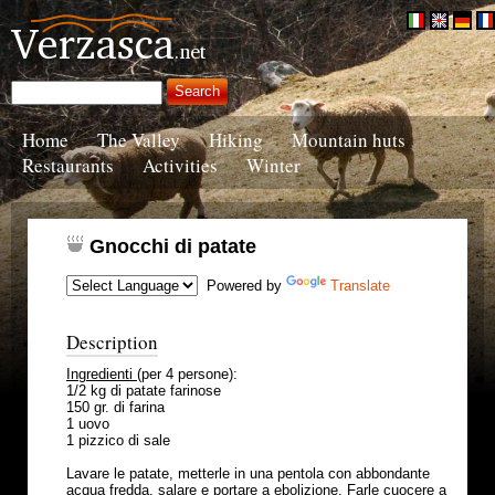
Home
The Valley
Hiking
Mountain huts
Restaurants
Activities
Winter
Gnocchi di patate
Powered by
Translate
Description
Ingredienti
(per 4 persone):
1/2 kg di patate farinose
150 gr. di farina
1 uovo
1 pizzico di sale
Lavare le patate, metterle in una pentola con abbondante
acqua fredda, salare e portare a ebolizione. Farle cuocere a