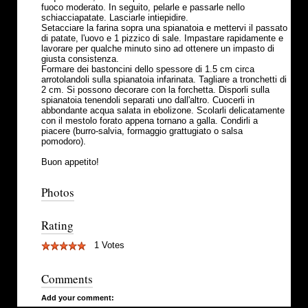
fuoco moderato. In seguito, pelarle e passarle nello
schiacciapatate. Lasciarle intiepidire.
Setacciare la farina sopra una spianatoia e mettervi il passato
di patate, l'uovo e 1 pizzico di sale. Impastare rapidamente e
lavorare per qualche minuto sino ad ottenere un impasto di
giusta consistenza.
Formare dei bastoncini dello spessore di 1.5 cm circa
arrotolandoli sulla spianatoia infarinata. Tagliare a tronchetti di
2 cm. Si possono decorare con la forchetta. Disporli sulla
spianatoia tenendoli separati uno dall'altro. Cuocerli in
abbondante acqua salata in ebolizone. Scolarli delicatamente
con il mestolo forato appena tornano a galla. Condirli a
piacere (burro-salvia, formaggio grattugiato o salsa
pomodoro).
Buon appetito!
Photos
Rating
1 Votes
Comments
Add your comment: