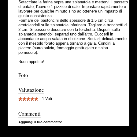
Setacciare la farina sopra una spianatoia e mettervi il passato
di patate, l'uovo e 1 pizzico di sale. Impastare rapidamente e
lavorare per qualche minuto sino ad ottenere un impasto di
giusta consistenza.
Formare dei bastoncini dello spessore di 1.5 cm circa
arrotolandoli sulla spianatoia infarinata. Tagliare a tronchetti di
2 cm. Si possono decorare con la forchetta. Disporli sulla
spianatoia tenendoli separati uno dall'altro. Cuocerli in
abbondante acqua salata in ebolizone. Scolarli delicatamente
con il mestolo forato appena tornano a galla. Condirli a
piacere (burro-salvia, formaggio grattugiato o salsa
pomodoro).
Buon appetito!
Foto
Valutazione
1 Voti
Commenti
Aggiungi il tuo commento: