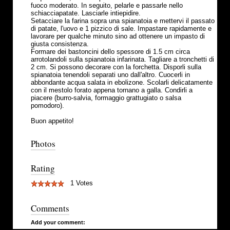
fuoco moderato. In seguito, pelarle e passarle nello
schiacciapatate. Lasciarle intiepidire.
Setacciare la farina sopra una spianatoia e mettervi il passato
di patate, l'uovo e 1 pizzico di sale. Impastare rapidamente e
lavorare per qualche minuto sino ad ottenere un impasto di
giusta consistenza.
Formare dei bastoncini dello spessore di 1.5 cm circa
arrotolandoli sulla spianatoia infarinata. Tagliare a tronchetti di
2 cm. Si possono decorare con la forchetta. Disporli sulla
spianatoia tenendoli separati uno dall'altro. Cuocerli in
abbondante acqua salata in ebolizone. Scolarli delicatamente
con il mestolo forato appena tornano a galla. Condirli a
piacere (burro-salvia, formaggio grattugiato o salsa
pomodoro).
Buon appetito!
Photos
Rating
1 Votes
Comments
Add your comment: