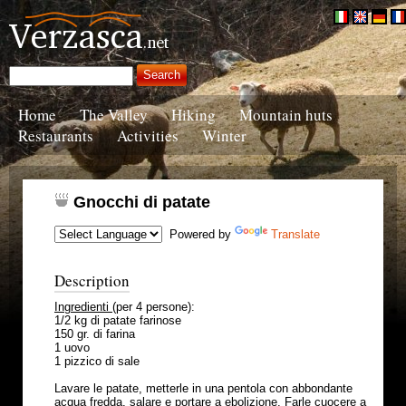
Home
The Valley
Hiking
Mountain huts
Restaurants
Activities
Winter
Gnocchi di patate
Powered by
Translate
Description
Ingredienti
(per 4 persone):
1/2 kg di patate farinose
150 gr. di farina
1 uovo
1 pizzico di sale
Lavare le patate, metterle in una pentola con abbondante
acqua fredda, salare e portare a ebolizione. Farle cuocere a