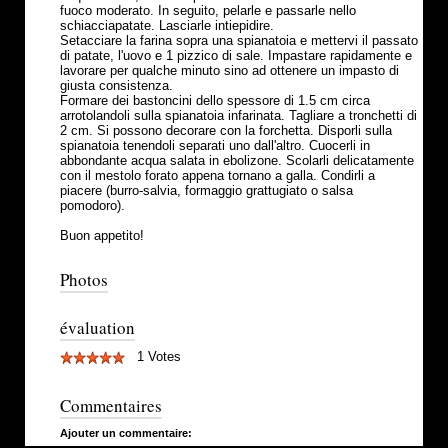
fuoco moderato. In seguito, pelarle e passarle nello
schiacciapatate. Lasciarle intiepidire.
Setacciare la farina sopra una spianatoia e mettervi il passato
di patate, l'uovo e 1 pizzico di sale. Impastare rapidamente e
lavorare per qualche minuto sino ad ottenere un impasto di
giusta consistenza.
Formare dei bastoncini dello spessore di 1.5 cm circa
arrotolandoli sulla spianatoia infarinata. Tagliare a tronchetti di
2 cm. Si possono decorare con la forchetta. Disporli sulla
spianatoia tenendoli separati uno dall'altro. Cuocerli in
abbondante acqua salata in ebolizone. Scolarli delicatamente
con il mestolo forato appena tornano a galla. Condirli a
piacere (burro-salvia, formaggio grattugiato o salsa
pomodoro).
Buon appetito!
Photos
évaluation
1 Votes
Commentaires
Ajouter un commentaire: