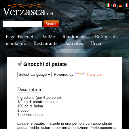
Page d'accueil
Vallée
Randonnées
Refuges de
montagne
Restaurants
Activités
Hiver
Gnocchi di patate
Powered by
Translate
Description
Ingredienti
(per 4 persone):
1/2 kg di patate farinose
150 gr. di farina
1 uovo
1 pizzico di sale
Lavare le patate, metterle in una pentola con abbondante
acqua fredda, salare e portare a ebolizione. Farle cuocere a