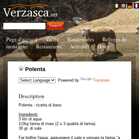
Page d'accueil
Vallée
Randonnées
Refuges de
montagne
Restaurants
Activités
Hiver
Polenta
Powered by
Translate
Description
Polenta - ricetta di base
Ingredienti:
3 litri di aqua
1/2kg farina di mais (2 o 3 qualità di farina)
30 gr. di sale
Far bollire l'aqua, aggiungere il sale e versare la farina "a