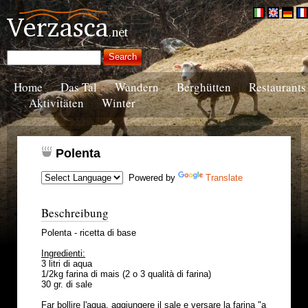
Home
Das Tal
Wandern
Berghütten
Restaurants
Aktivitäten
Winter
Polenta
Powered by
Translate
Beschreibung
Polenta - ricetta di base
Ingredienti:
3 litri di aqua
1/2kg farina di mais (2 o 3 qualità di farina)
30 gr. di sale
Far bollire l'aqua, aggiungere il sale e versare la farina "a