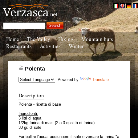
Home
The Valley
Hiking
Mountain huts
Restaurants
Activities
Winter
Polenta
Powered by
Translate
Description
Polenta - ricetta di base
Ingredienti:
3 litri di aqua
1/2kg farina di mais (2 o 3 qualità di farina)
30 gr. di sale
Far bollire l'aqua, aggiungere il sale e versare la farina "a