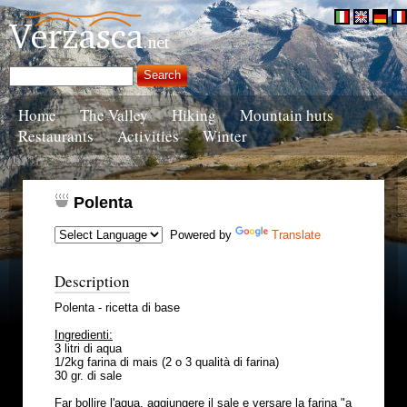
Home
The Valley
Hiking
Mountain huts
Restaurants
Activities
Winter
Polenta
Powered by
Translate
Description
Polenta - ricetta di base
Ingredienti:
3 litri di aqua
1/2kg farina di mais (2 o 3 qualità di farina)
30 gr. di sale
Far bollire l'aqua, aggiungere il sale e versare la farina "a