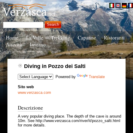
Home
La Valle
Trekking
Capanne
Ristoranti
Attività
Inverno
Diving in Pozzo dei Salti
Powered by
Translate
Sito web
www.verzasca.com
Descrizione
A very popular diving place. The depth of the cave is around
10m. See http://www.verzasca.com/river/it/pozzo_salti.html
for more details.