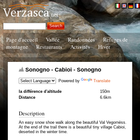
Page d'accueil
Vallée
Randonnées
Refuges de
montagne
Restaurants
Activités
Hiver
Sonogno - Cabioi - Sonogno
Powered by
Translate
la différence d'altitude
150m
Distance
6.6km
Description
An easy snow shoe walk along the beautiful Val Vegornèss.
At the end of the trail there is a beautiful tiny village Cabioi,
deserted in the winter time.