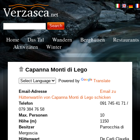
Home
Das Tal
Wandern
Berghütten
Restaurants
Aktivitäten
Winter
Capanna Monti di Lego
Powered by
Translate
Email-Adresse
Email zu
Hüttenwart/in von Capanna Monti di Lego schicken
Telefon
091 745 41 71 /
079 384 76 58
Max. Personen
10
Höhe (m)
1150
Besitzer
Parrocchia di
Mergoscia
Hüttenwart
De Carli Claudia