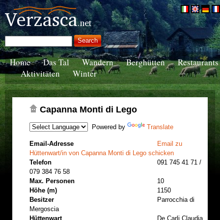
Home
Das Tal
Wandern
Berghütten
Restaurants
Aktivitäten
Winter
Capanna Monti di Lego
Powered by
Translate
Email-Adresse
Email zu
Hüttenwart/in von Capanna Monti di Lego schicken
Telefon
091 745 41 71 /
079 384 76 58
Max. Personen
10
Höhe (m)
1150
Besitzer
Parrocchia di
Mergoscia
Hüttenwart
De Carli Claudia