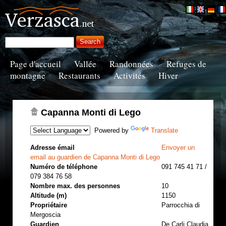
Page d'accueil
Vallée
Randonnées
Refuges de
montagne
Restaurants
Activités
Hiver
Capanna Monti di Lego
Powered by
Translate
Adresse émail
Envoyer un
email au guardien de Capanna Monti di Lego
Numéro de téléphone
091 745 41 71 /
079 384 76 58
Nombre max. des personnes
10
Altitude (m)
1150
Propriétaire
Parrocchia di
Mergoscia
Guardien
De Carli Claudia