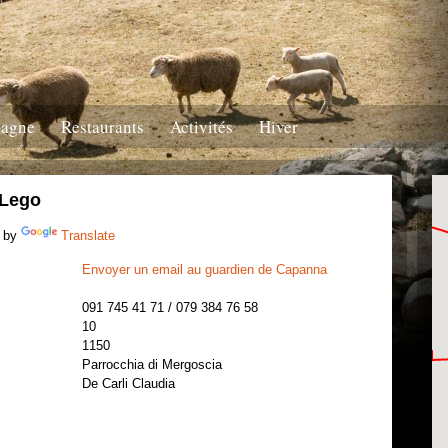
tagne
Restaurants
Activités
Hiver
 Lego
 by
Translate
Envoyer un email au guardien de Capanna
091 745 41 71 / 079 384 76 58
10
1150
Parrocchia di Mergoscia
De Carli Claudia