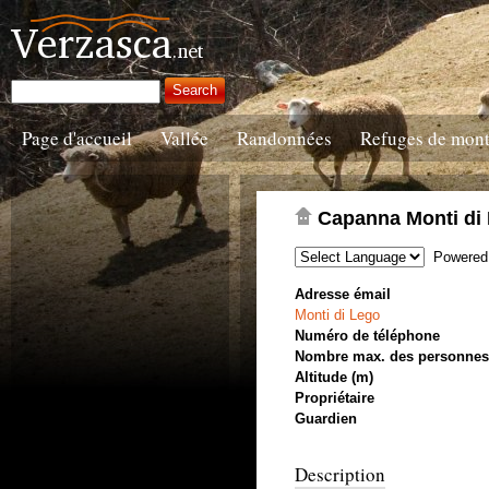
Page d'accueil
Vallée
Randonnées
Refuges de mon
Capanna Monti di
Powered
Adresse émail
Monti di Lego
Numéro de téléphone
Nombre max. des personnes
Altitude (m)
Propriétaire
Guardien
Description