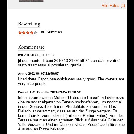
Alle Fotos (1)
Bewertung
86 Stimmen
Kommentare
rzfl 2011-03-10 11:13:02
[il commento di beni 2010-10-21 02:59:24 con dati privati e'
stato trasmesso ai proprietari, grazie!]
Annie 2011-06-07 12:59:07
I had there Capriciosa which was really good. The owners are
very nice people.
Pascal J.-C. Bertallo 2011-09-24 12:20:52
Ich bin zum zweiten Mal im "Ristorante Posse" in Lavertezza
- heute sogar eigens von Tenero hochgefahren, um nochmal
in den Genuss ihres feinen Pferdefilets zu kommen. Das
Fleisch ist derart zart, dass es auf der Zunge vergeht. Es
kommt direkt vom Holzgrill (mit einer Portion Frites). Von der
Terasse hat man einen schönen Blick auf das viele Grün der
Valle Verzasca. Und im Übrigen ist das 'Posse' auch für seine
Auswahl an Pizze bekannt.