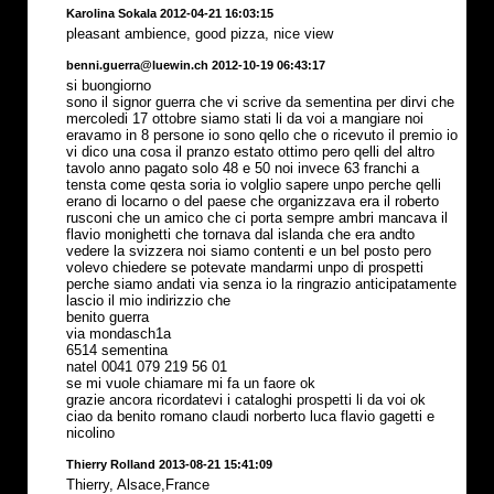
Karolina Sokala 2012-04-21 16:03:15
pleasant ambience, good pizza, nice view
benni.guerra@luewin.ch 2012-10-19 06:43:17
si buongiorno
sono il signor guerra che vi scrive da sementina per dirvi che
mercoledi 17 ottobre siamo stati li da voi a mangiare noi
eravamo in 8 persone io sono qello che o ricevuto il premio io
vi dico una cosa il pranzo estato ottimo pero qelli del altro
tavolo anno pagato solo 48 e 50 noi invece 63 franchi a
tensta come qesta soria io volglio sapere unpo perche qelli
erano di locarno o del paese che organizzava era il roberto
rusconi che un amico che ci porta sempre ambri mancava il
flavio monighetti che tornava dal islanda che era andto
vedere la svizzera noi siamo contenti e un bel posto pero
volevo chiedere se potevate mandarmi unpo di prospetti
perche siamo andati via senza io la ringrazio anticipatamente
lascio il mio indirizzio che
benito guerra
via mondasch1a
6514 sementina
natel 0041 079 219 56 01
se mi vuole chiamare mi fa un faore ok
grazie ancora ricordatevi i cataloghi prospetti li da voi ok
ciao da benito romano claudi norberto luca flavio gagetti e
nicolino
Thierry Rolland 2013-08-21 15:41:09
Thierry, Alsace,France