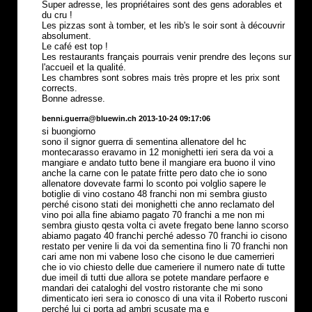
Super adresse, les propriétaires sont des gens adorables et
du cru !
Les pizzas sont à tomber, et les rib's le soir sont à découvrir
absolument.
Le café est top !
Les restaurants français pourrais venir prendre des leçons sur
l'accueil et la qualité.
Les chambres sont sobres mais très propre et les prix sont
corrects.
Bonne adresse.
benni.guerra@bluewin.ch 2013-10-24 09:17:06
si buongiorno
sono il signor guerra di sementina allenatore del hc
montecarasso eravamo in 12 monighetti ieri sera da voi a
mangiare e andato tutto bene il mangiare era buono il vino
anche la carne con le patate fritte pero dato che io sono
allenatore dovevate farmi lo sconto poi volglio sapere le
botiglie di vino costano 48 franchi non mi sembra giusto
perché cisono stati dei monighetti che anno reclamato del
vino poi alla fine abiamo pagato 70 franchi a me non mi
sembra giusto qesta volta ci avete fregato bene lanno scorso
abiamo pagato 40 franchi perché adesso 70 franchi io cisono
restato per venire li da voi da sementina fino li 70 franchi non
cari ame non mi vabene loso che cisono le due camerrieri
che io vio chiesto delle due cameriere il numero nate di tutte
due imeil di tutti due allora se potete mandare perfaore e
mandari dei cataloghi del vostro ristorante che mi sono
dimenticato ieri sera io conosco di una vita il Roberto rusconi
perché lui ci porta ad ambri scusate ma e