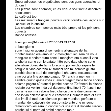
Super adresse, les propriétaires sont des gens adorables et
du cru !
Les pizzas sont à tomber, et les rib's le soir sont à découvrir
absolument.
Le café est top !
Les restaurants français pourrais venir prendre des leçons sur
l'accueil et la qualité.
Les chambres sont sobres mais très propre et les prix sont
corrects.
Bonne adresse.
benni.guerra@bluewin.ch 2013-10-24 09:17:06
si buongiorno
sono il signor guerra di sementina allenatore del hc
montecarasso eravamo in 12 monighetti ieri sera da voi a
mangiare e andato tutto bene il mangiare era buono il vino
anche la carne con le patate fritte pero dato che io sono
allenatore dovevate farmi lo sconto poi volglio sapere le
botiglie di vino costano 48 franchi non mi sembra giusto
perché cisono stati dei monighetti che anno reclamato del
vino poi alla fine abiamo pagato 70 franchi a me non mi
sembra giusto qesta volta ci avete fregato bene lanno scorso
abiamo pagato 40 franchi perché adesso 70 franchi io cisono
restato per venire li da voi da sementina fino li 70 franchi non
cari ame non mi vabene loso che cisono le due camerrieri
che io vio chiesto delle due cameriere il numero nate di tutte
due imeil di tutti due allora se potete mandare perfaore e
mandari dei cataloghi del vostro ristorante che mi sono
dimenticato ieri sera io conosco di una vita il Roberto rusconi
perché lui ci porta ad ambri scusate ma e