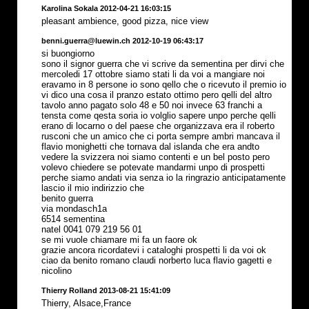
Karolina Sokala 2012-04-21 16:03:15
pleasant ambience, good pizza, nice view
benni.guerra@luewin.ch 2012-10-19 06:43:17
si buongiorno
sono il signor guerra che vi scrive da sementina per dirvi che
mercoledi 17 ottobre siamo stati li da voi a mangiare noi
eravamo in 8 persone io sono qello che o ricevuto il premio io
vi dico una cosa il pranzo estato ottimo pero qelli del altro
tavolo anno pagato solo 48 e 50 noi invece 63 franchi a
tensta come qesta soria io volglio sapere unpo perche qelli
erano di locarno o del paese che organizzava era il roberto
rusconi che un amico che ci porta sempre ambri mancava il
flavio monighetti che tornava dal islanda che era andto
vedere la svizzera noi siamo contenti e un bel posto pero
volevo chiedere se potevate mandarmi unpo di prospetti
perche siamo andati via senza io la ringrazio anticipatamente
lascio il mio indirizzio che
benito guerra
via mondasch1a
6514 sementina
natel 0041 079 219 56 01
se mi vuole chiamare mi fa un faore ok
grazie ancora ricordatevi i cataloghi prospetti li da voi ok
ciao da benito romano claudi norberto luca flavio gagetti e
nicolino
Thierry Rolland 2013-08-21 15:41:09
Thierry, Alsace,France