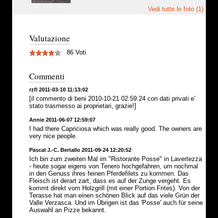
Vedi tutte le foto (1)
Valutazione
86 Voti
Commenti
rzfl 2011-03-10 11:13:02
[il commento di beni 2010-10-21 02:59:24 con dati privati e'
stato trasmesso ai proprietari, grazie!]
Annie 2011-06-07 12:59:07
I had there Capriciosa which was really good. The owners are
very nice people.
Pascal J.-C. Bertallo 2011-09-24 12:20:52
Ich bin zum zweiten Mal im "Ristorante Posse" in Lavertezza
- heute sogar eigens von Tenero hochgefahren, um nochmal
in den Genuss ihres feinen Pferdefilets zu kommen. Das
Fleisch ist derart zart, dass es auf der Zunge vergeht. Es
kommt direkt vom Holzgrill (mit einer Portion Frites). Von der
Terasse hat man einen schönen Blick auf das viele Grün der
Valle Verzasca. Und im Übrigen ist das 'Posse' auch für seine
Auswahl an Pizze bekannt.