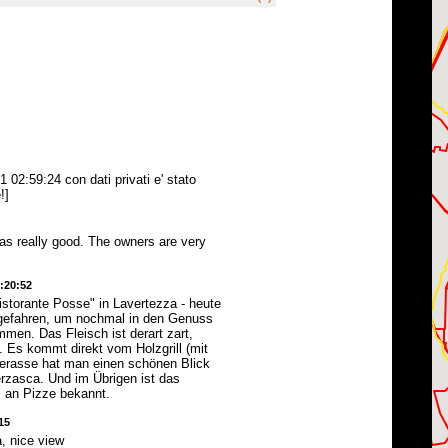
 02:59:24 con dati privati e' stato
!]
as really good. The owners are very
2:20:52
istorante Posse" in Lavertezza - heute
gefahren, um nochmal in den Genuss
mmen. Das Fleisch ist derart zart,
. Es kommt direkt vom Holzgrill (mit
 Terasse hat man einen schönen Blick
erzasca. Und im Übrigen ist das
l an Pizze bekannt.
15
, nice view