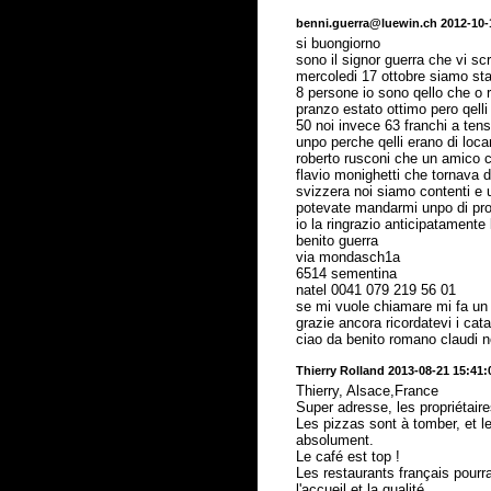
benni.guerra@luewin.ch 2012-10-
si buongiorno
sono il signor guerra che vi sc
mercoledi 17 ottobre siamo sta
8 persone io sono qello che o r
pranzo estato ottimo pero qelli
50 noi invece 63 franchi a ten
unpo perche qelli erano di loca
roberto rusconi che un amico 
flavio monighetti che tornava d
svizzera noi siamo contenti e 
potevate mandarmi unpo di pro
io la ringrazio anticipatamente 
benito guerra
via mondasch1a
6514 sementina
natel 0041 079 219 56 01
se mi vuole chiamare mi fa un
grazie ancora ricordatevi i cata
ciao da benito romano claudi no
Thierry Rolland 2013-08-21 15:41:
Thierry, Alsace,France
Super adresse, les propriétair
Les pizzas sont à tomber, et les
absolument.
Le café est top !
Les restaurants français pourr
l'accueil et la qualité.