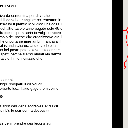
19 06:43:17
rive da sementina per dirvi che
ti li da voi a mangiare noi eravamo in
icevuto il premio io vi dico una cosa il
 del altro tavolo anno pagato solo 48 e
sta come qesta soria io volglio sapere
rno o del paese che organizzava era il
che ci porta sempre ambri mancava il
al islanda che era andto vedere la
un bel posto pero volevo chiedere se
spetti perche siamo andati via senza
lascio il mio indirizzio che
 faore ok
loghi prospetti li da voi ok
rberto luca flavio gagetti e nicolino
09
es sont des gens adorables et du cru !
 rib's le soir sont à découvrir
ais venir prendre des leçons sur