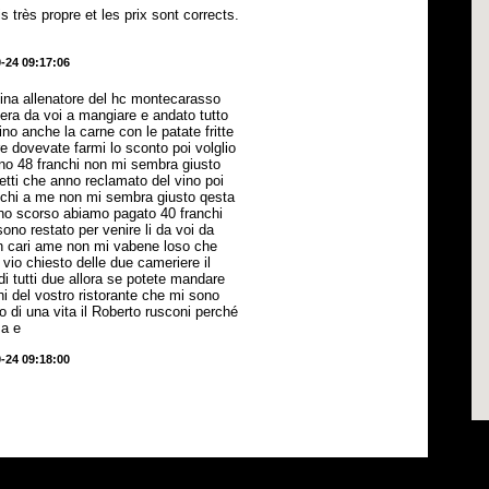
très propre et les prix sont corrects.
-24 09:17:06
tina allenatore del hc montecarasso
sera da voi a mangiare e andato tutto
ino anche la carne con le patate fritte
e dovevate farmi lo sconto poi volglio
tano 48 franchi non mi sembra giusto
etti che anno reclamato del vino poi
anchi a me non mi sembra giusto qesta
nno scorso abiamo pagato 40 franchi
ono restato per venire li da voi da
on cari ame non mi vabene loso che
 vio chiesto delle due cameriere il
di tutti due allora se potete mandare
hi del vostro ristorante che mi sono
o di una vita il Roberto rusconi perché
ma e
-24 09:18:00