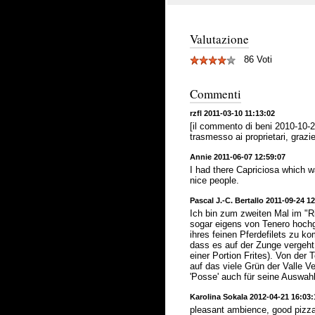
Valutazione
86 Voti
Commenti
rzfl 2011-03-10 11:13:02
[il commento di beni 2010-10-21
trasmesso ai proprietari, grazie
Annie 2011-06-07 12:59:07
I had there Capriciosa which w
nice people.
Pascal J.-C. Bertallo 2011-09-24 1
Ich bin zum zweiten Mal im "R
sogar eigens von Tenero hoch
ihres feinen Pferdefilets zu ko
dass es auf der Zunge vergeht
einer Portion Frites). Von der
auf das viele Grün der Valle V
'Posse' auch für seine Auswah
Karolina Sokala 2012-04-21 16:03:
pleasant ambience, good pizza