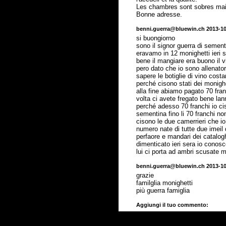
Les chambres sont sobres mais 
Bonne adresse.
benni.guerra@bluewin.ch 2013-10
si buongiorno
sono il signor guerra di semen
eravamo in 12 monighetti ieri 
bene il mangiare era buono il v
pero dato che io sono allenator
sapere le botiglie di vino cos
perché cisono stati dei monigh
alla fine abiamo pagato 70 fr
volta ci avete fregato bene la
perché adesso 70 franchi io cis
sementina fino li 70 franchi n
cisono le due camerrieri che io
numero nate di tutte due imeil 
perfaore e mandari dei catalog
dimenticato ieri sera io conosc
lui ci porta ad ambri scusate 
benni.guerra@bluewin.ch 2013-10
grazie
familglia monighetti
più guerra famiglia
Aggiungi il tuo commento: