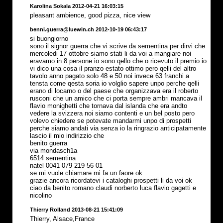
Karolina Sokala 2012-04-21 16:03:15
pleasant ambience, good pizza, nice view
benni.guerra@luewin.ch 2012-10-19 06:43:17
si buongiorno
sono il signor guerra che vi scrive da sementina per dirvi che
mercoledi 17 ottobre siamo stati li da voi a mangiare noi
eravamo in 8 persone io sono qello che o ricevuto il premio io
vi dico una cosa il pranzo estato ottimo pero qelli del altro
tavolo anno pagato solo 48 e 50 noi invece 63 franchi a
tensta come qesta soria io volglio sapere unpo perche qelli
erano di locarno o del paese che organizzava era il roberto
rusconi che un amico che ci porta sempre ambri mancava il
flavio monighetti che tornava dal islanda che era andto
vedere la svizzera noi siamo contenti e un bel posto pero
volevo chiedere se potevate mandarmi unpo di prospetti
perche siamo andati via senza io la ringrazio anticipatamente
lascio il mio indirizzio che
benito guerra
via mondasch1a
6514 sementina
natel 0041 079 219 56 01
se mi vuole chiamare mi fa un faore ok
grazie ancora ricordatevi i cataloghi prospetti li da voi ok
ciao da benito romano claudi norberto luca flavio gagetti e
nicolino
Thierry Rolland 2013-08-21 15:41:09
Thierry, Alsace,France