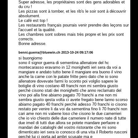
Super adresse, les propriétaires sont des gens adorables et
du cru !
Les pizzas sont à tomber, et les rib's le soir sont à découvrir
absolument.
Le café est top !
Les restaurants français pourrais venir prendre des leçons sur
l'accueil et la qualité.
Les chambres sont sobres mais très propre et les prix sont
corrects.
Bonne adresse.
benni.guerra@bluewin.ch 2013-10-24 09:17:06
si buongiorno
sono il signor guerra di sementina allenatore del hc
montecarasso eravamo in 12 monighetti ieri sera da voi a
mangiare e andato tutto bene il mangiare era buono il vino
anche la carne con le patate fritte pero dato che io sono
allenatore dovevate farmi lo sconto poi volglio sapere le
botiglie di vino costano 48 franchi non mi sembra giusto
perché cisono stati dei monighetti che anno reclamato del
vino poi alla fine abiamo pagato 70 franchi a me non mi
sembra giusto qesta volta ci avete fregato bene lanno scorso
abiamo pagato 40 franchi perché adesso 70 franchi io cisono
restato per venire li da voi da sementina fino li 70 franchi non
cari ame non mi vabene loso che cisono le due camerrieri
che io vio chiesto delle due cameriere il numero nate di tutte
due imeil di tutti due allora se potete mandare perfaore e
mandari dei cataloghi del vostro ristorante che mi sono
dimenticato ieri sera io conosco di una vita il Roberto rusconi
perché lui ci porta ad ambri scusate ma e