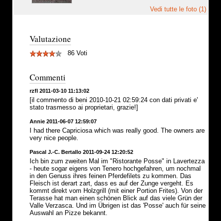
Vedi tutte le foto (1)
Valutazione
86 Voti
Commenti
rzfl 2011-03-10 11:13:02
[il commento di beni 2010-10-21 02:59:24 con dati privati e'
stato trasmesso ai proprietari, grazie!]
Annie 2011-06-07 12:59:07
I had there Capriciosa which was really good. The owners are
very nice people.
Pascal J.-C. Bertallo 2011-09-24 12:20:52
Ich bin zum zweiten Mal im "Ristorante Posse" in Lavertezza
- heute sogar eigens von Tenero hochgefahren, um nochmal
in den Genuss ihres feinen Pferdefilets zu kommen. Das
Fleisch ist derart zart, dass es auf der Zunge vergeht. Es
kommt direkt vom Holzgrill (mit einer Portion Frites). Von der
Terasse hat man einen schönen Blick auf das viele Grün der
Valle Verzasca. Und im Übrigen ist das 'Posse' auch für seine
Auswahl an Pizze bekannt.