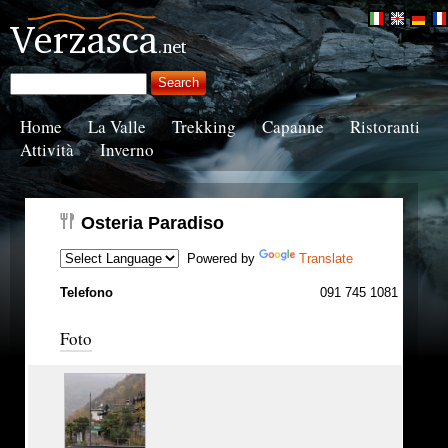
Home
La Valle
Trekking
Capanne
Ristoranti
Attività
Inverno
Osteria Paradiso
Powered by
Translate
Telefono
091 745 1081
Foto