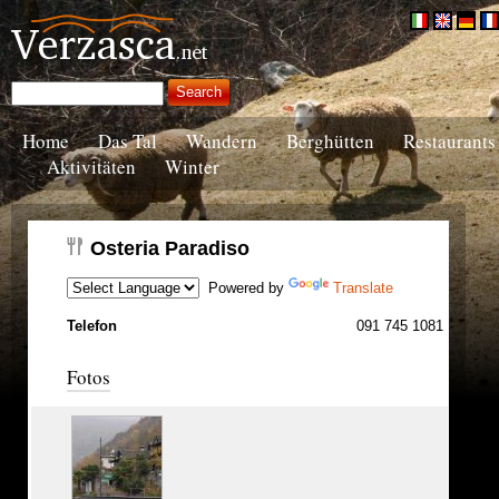
Home
Das Tal
Wandern
Berghütten
Restaurants
Aktivitäten
Winter
Osteria Paradiso
Powered by
Translate
Telefon
091 745 1081
Fotos