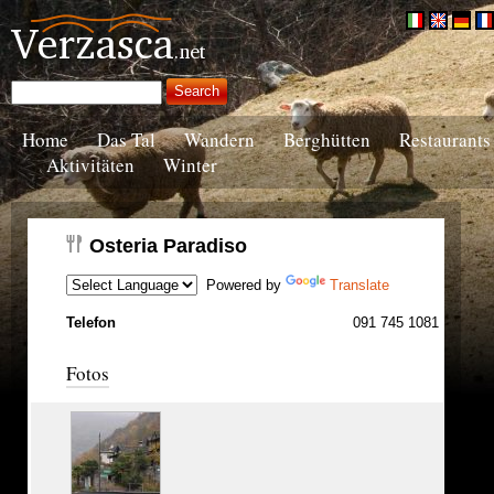
Home
Das Tal
Wandern
Berghütten
Restaurants
Aktivitäten
Winter
Osteria Paradiso
Powered by
Translate
Telefon
091 745 1081
Fotos