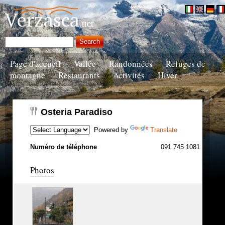
Page d'accueil
Vallée
Randonnées
Refuges de
montagne
Restaurants
Activités
Hiver
Osteria Paradiso
Powered by
Translate
Numéro de téléphone
091 745 1081
Photos