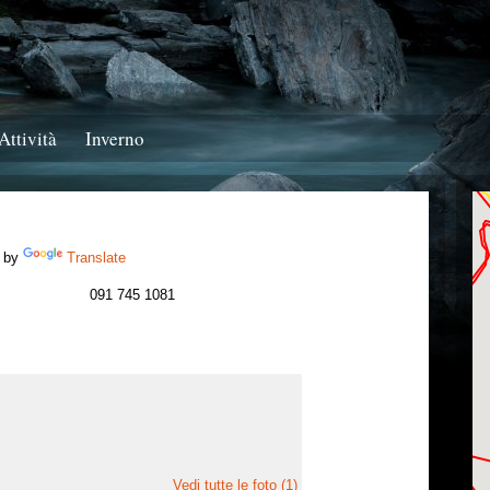
Attività
Inverno
 by
Translate
091 745 1081
Vedi tutte le foto (1)