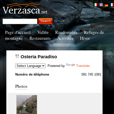
Page d'accueil
Vallée
Randonnées
Refuges de
montagne
Restaurants
Activités
Hiver
Osteria Paradiso
Powered by
Translate
Numéro de téléphone
091 745 1081
Photos