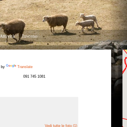
Attività
Inverno
 by
Translate
091 745 1081
Vedi tutte le foto (1)