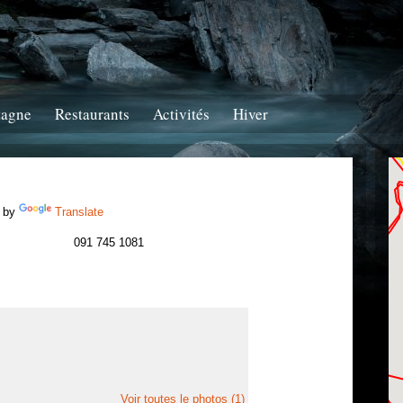
tagne
Restaurants
Activités
Hiver
 by
Translate
091 745 1081
Voir toutes le photos (1)