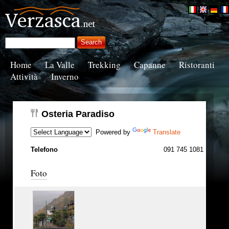
Home
La Valle
Trekking
Capanne
Ristoranti
Attività
Inverno
Osteria Paradiso
Powered by
Translate
Telefono
091 745 1081
Foto