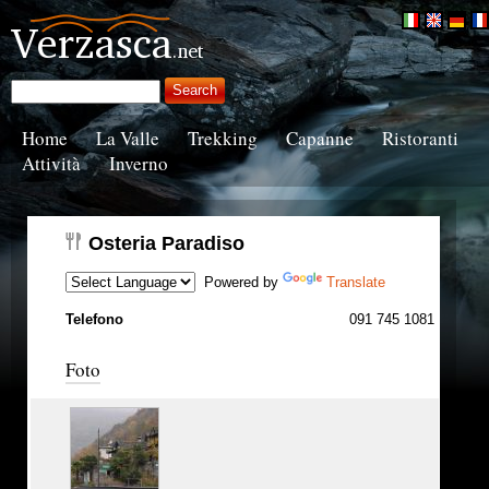
Home
La Valle
Trekking
Capanne
Ristoranti
Attività
Inverno
Osteria Paradiso
Powered by
Translate
Telefono
091 745 1081
Foto