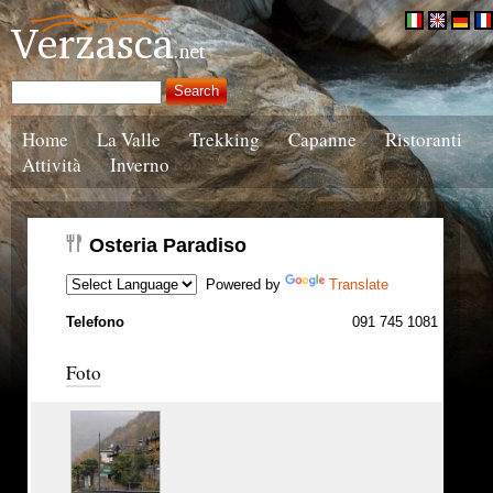
Home
La Valle
Trekking
Capanne
Ristoranti
Attività
Inverno
Osteria Paradiso
Powered by
Translate
Telefono
091 745 1081
Foto