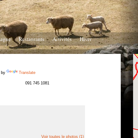
tagne
Restaurants
Activités
Hiver
 by
Translate
091 745 1081
Voir toutes le photos (1)