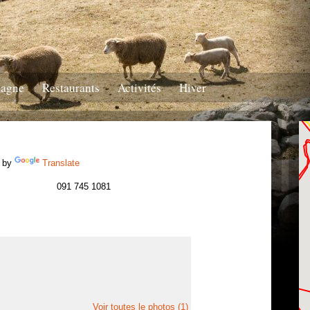
tagne
Restaurants
Activités
Hiver
 by
Translate
091 745 1081
Voir toutes le photos (1)