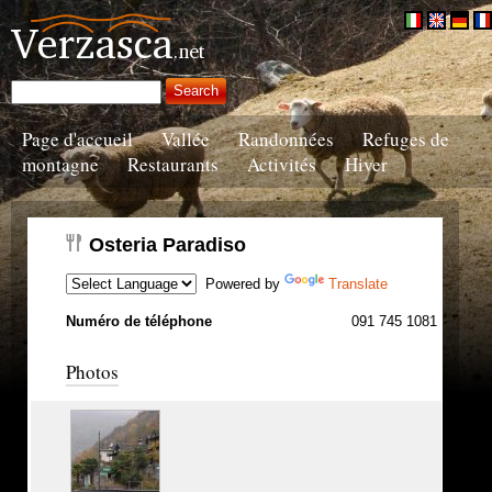
Page d'accueil
Vallée
Randonnées
Refuges de
montagne
Restaurants
Activités
Hiver
Osteria Paradiso
Powered by
Translate
Numéro de téléphone
091 745 1081
Photos