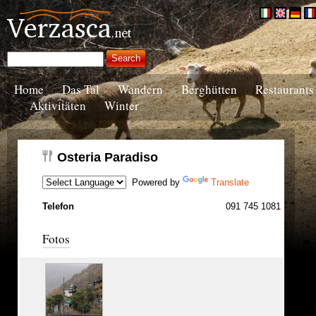
Home
Das Tal
Wandern
Berghütten
Restaurants
Aktivitäten
Winter
Osteria Paradiso
Powered by
Translate
Telefon
091 745 1081
Fotos