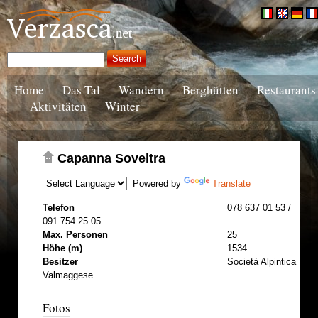
Home
Das Tal
Wandern
Berghütten
Restaurants
Aktivitäten
Winter
Capanna Soveltra
Powered by
Translate
Telefon
078 637 01 53 /
091 754 25 05
Max. Personen
25
Höhe (m)
1534
Besitzer
Società Alpintica
Valmaggese
Fotos