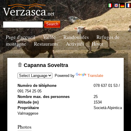
Page d'accueil
Vallée
Randonnées
Refuges de
montagne
Restaurants
Activités
Hiver
Capanna Soveltra
Powered by
Translate
Numéro de téléphone
078 637 01 53 /
091 754 25 05
Nombre max. des personnes
25
Altitude (m)
1534
Propriétaire
Società Alpintica
Valmaggese
Photos