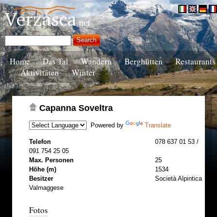
Home
Das Tal
Wandern
Berghütten
Restaurants
Aktivitäten
Winter
Capanna Soveltra
Powered by
Translate
Telefon
078 637 01 53 /
091 754 25 05
Max. Personen
25
Höhe (m)
1534
Besitzer
Società Alpintica
Valmaggese
Fotos