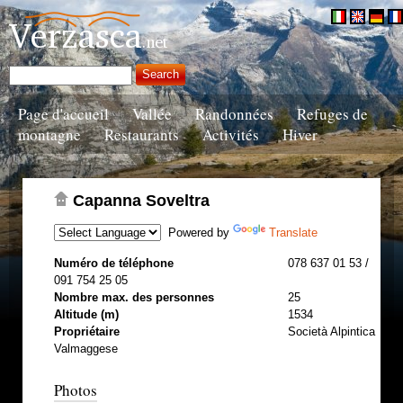
Page d'accueil
Vallée
Randonnées
Refuges de
montagne
Restaurants
Activités
Hiver
Capanna Soveltra
Powered by
Translate
Numéro de téléphone
078 637 01 53 /
091 754 25 05
Nombre max. des personnes
25
Altitude (m)
1534
Propriétaire
Società Alpintica
Valmaggese
Photos