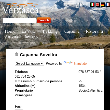
Home
La Valle
Trekking
Capanne
Ristoranti
Attività
Inverno
Capanna Soveltra
Powered by
Translate
Telefono
078 637 01 53 /
091 754 25 05
Il massimo numero de persone
25
Altitudine (m)
1534
Proprietario
Società Alpintica
Valmaggese
Foto