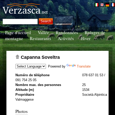
Page d'accueil
Vallée
Randonnées
Refuges de
montagne
Restaurants
Activités
Hiver
Capanna Soveltra
Powered by
Translate
Numéro de téléphone
078 637 01 53 /
091 754 25 05
Nombre max. des personnes
25
Altitude (m)
1534
Propriétaire
Società Alpintica
Valmaggese
Photos