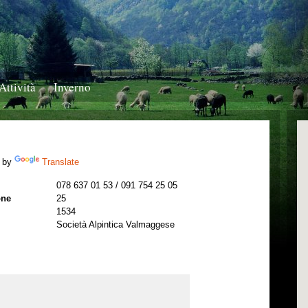
Attività
Inverno
 by
Translate
078 637 01 53 / 091 754 25 05
one
25
1534
Società Alpintica Valmaggese