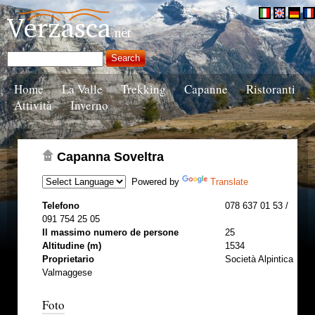
Home
La Valle
Trekking
Capanne
Ristoranti
Attività
Inverno
Capanna Soveltra
Powered by
Translate
Telefono
078 637 01 53 /
091 754 25 05
Il massimo numero de persone
25
Altitudine (m)
1534
Proprietario
Società Alpintica
Valmaggese
Foto