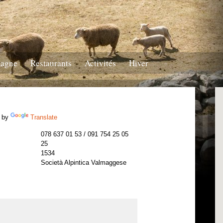
tagne
Restaurants
Activités
Hiver
 by
Translate
078 637 01 53 / 091 754 25 05
25
1534
Società Alpintica Valmaggese