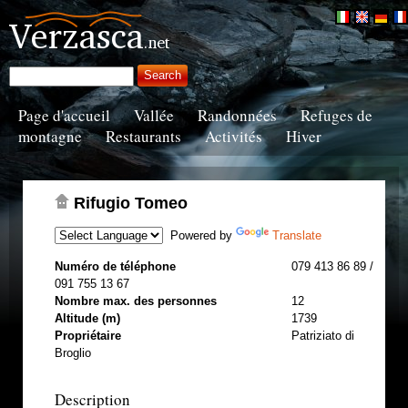
Page d'accueil
Vallée
Randonnées
Refuges de
montagne
Restaurants
Activités
Hiver
Rifugio Tomeo
Powered by
Translate
Numéro de téléphone
079 413 86 89 /
091 755 13 67
Nombre max. des personnes
12
Altitude (m)
1739
Propriétaire
Patriziato di
Broglio
Description