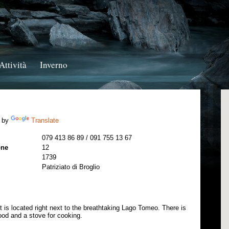
Attività
Inverno
 by
Translate
079 413 86 89 / 091 755 13 67
one
12
1739
Patriziato di Broglio
t is located right next to the breathtaking Lago Tomeo. There is
wood and a stove for cooking.