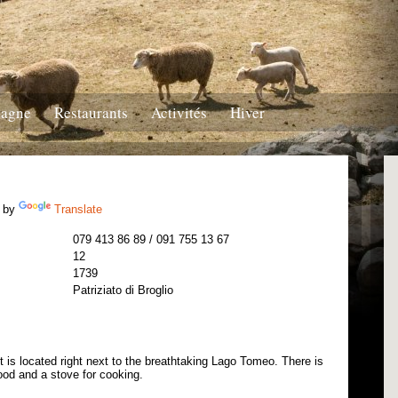
tagne
Restaurants
Activités
Hiver
 by
Translate
079 413 86 89 / 091 755 13 67
12
1739
Patriziato di Broglio
t is located right next to the breathtaking Lago Tomeo. There is
wood and a stove for cooking.