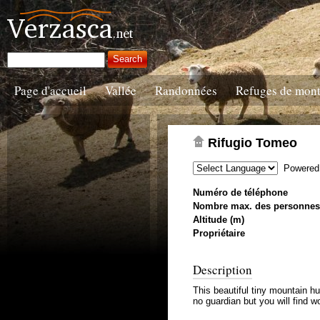
Page d'accueil
Vallée
Randonnées
Refuges de mon
Rifugio Tomeo
Powered
Numéro de téléphone
Nombre max. des personnes
Altitude (m)
Propriétaire
Description
This beautiful tiny mountain hu
no guardian but you will find 