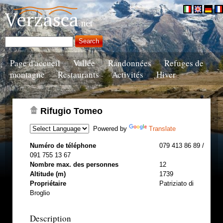
Page d'accueil
Vallée
Randonnées
Refuges de
montagne
Restaurants
Activités
Hiver
Rifugio Tomeo
Powered by
Translate
Numéro de téléphone
079 413 86 89 /
091 755 13 67
Nombre max. des personnes
12
Altitude (m)
1739
Propriétaire
Patriziato di
Broglio
Description